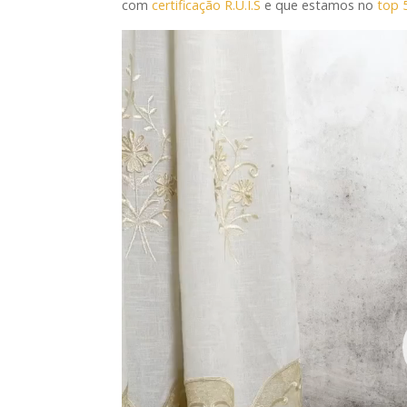
com
certificação R.U.I.S
e que estamos no
top 
Reprodutor
de
vídeo