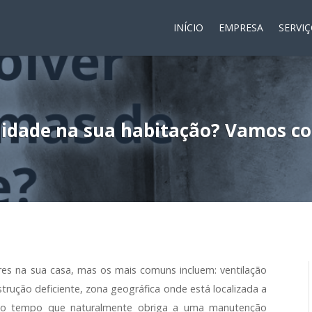
INÍCIO
EMPRESA
SERVI
dade na sua habitação? Vamos con
es na sua casa, mas os mais comuns incluem: ventilação
strução deficiente, zona geográfica onde está localizada a
do tempo que naturalmente obriga a uma manutenção