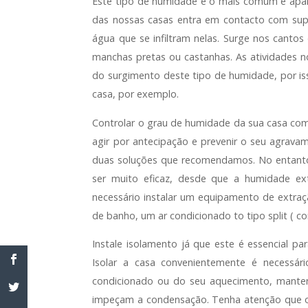
Este tipo de humidade é o mais comum e apar
das nossas casas entra em contacto com super
água que se infiltram nelas. Surge nos canto
manchas pretas ou castanhas. As atividades n
do surgimento deste tipo de humidade, por i
casa, por exemplo.
Controlar o grau de humidade da sua casa co
agir por antecipação e prevenir o seu agrav
duas soluções que recomendamos. No entanto,
ser muito eficaz, desde que a humidade ext
necessário instalar um equipamento de extraç
de banho, um ar condicionado to tipo split ( 
Instale isolamento já que este é essencial pa
Isolar a casa convenientemente é necessár
condicionado ou do seu aquecimento, mantend
impeçam a condensação. Tenha atenção que o 