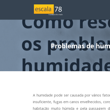
Problemas de humi
A humidade pode ser causada por vários fator
insuficiente, fugas em canos envelhecidos, con
habitação muito húmida e pela passagem 