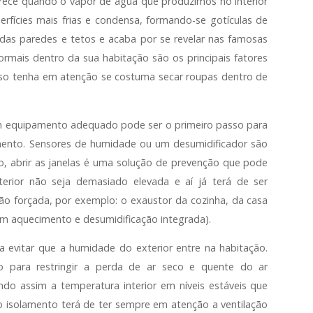
ece quando o vapor de água que produzimos no interior
fícies mais frias e condensa, formando-se gotículas de
s das paredes e tetos e acaba por se revelar nas famosas
ormais dentro da sua habitação são os principais fatores
sso tenha em atenção se costuma secar roupas dentro de
m equipamento adequado pode ser o primeiro passo para
amento. Sensores de humidade ou um desumidificador são
 abrir as janelas é uma solução de prevenção que pode
erior não seja demasiado elevada e aí já terá de ser
ão forçada, por exemplo: o exaustor da cozinha, da casa
com aquecimento e desumidificação integrada).
ra evitar que a humidade do exterior entre na habitação.
io para restringir a perda de ar seco e quente do ar
o assim a temperatura interior em níveis estáveis que
isolamento terá de ter sempre em atenção a ventilação