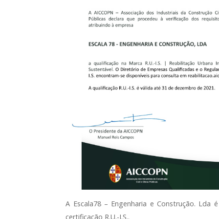
A Escala78 – Engenharia e Construção. Lda 
certificação R.U.-I.S..