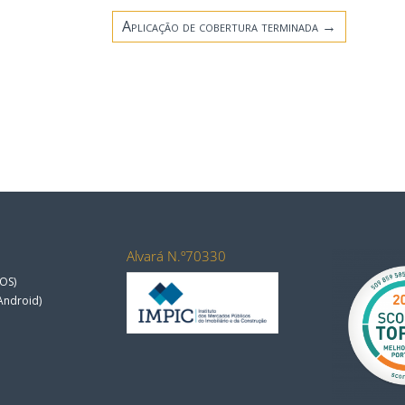
Aplicação de cobertura terminada
→
Alvará N.º70330
OS)
Android)