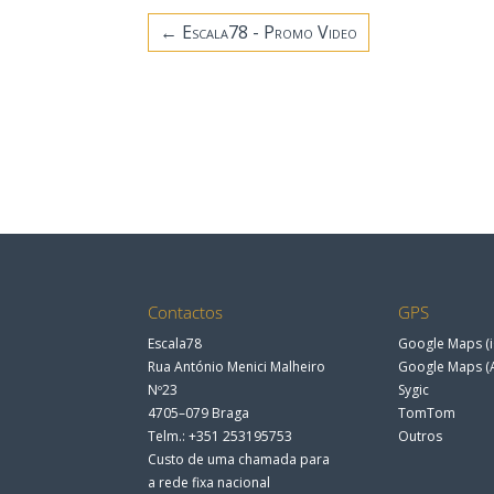
←
Escala78 - Promo Video
Contactos
GPS
Escala78
Google Maps (i
Rua António Menici Malheiro
Google Maps (
Nº23
Sygic
4705–079 Braga
TomTom
Telm.: +351 253195753
Outros
Custo de uma chamada para
a rede fixa nacional