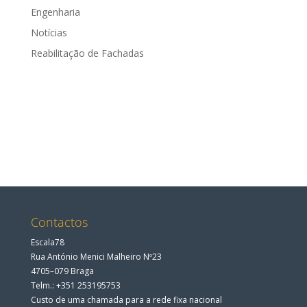
Engenharia
Notícias
Reabilitação de Fachadas
Contactos
Escala78
Rua António Menici Malheiro Nº23
4705–079 Braga
Telm.: +351 253195753
Custo de uma chamada para a rede fixa nacional