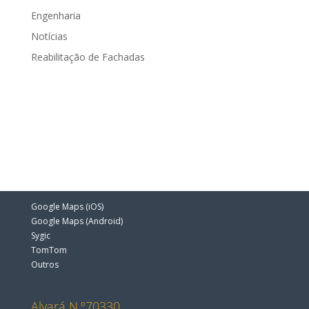
Engenharia
Notícias
Reabilitação de Fachadas
Contactos
Escala78
Rua António Menici Malheiro Nº23
4705–079 Braga
Telm.: +351 253195753
Custo de uma chamada para a rede fixa nacional
GPS
Google Maps (iOS)
Google Maps (Android)
Sygic
TomTom
Outros
Alvará N.º70330