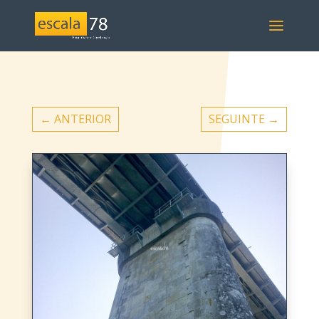
←
ANTERIOR
SEGUINTE
→