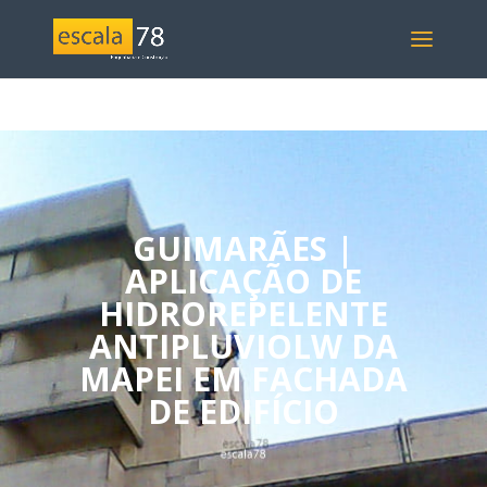
GUIMARÃES |
APLICAÇÃO DE
HIDROREPELENTE
ANTIPLUVIOLW DA
MAPEI EM FACHADA
DE EDIFÍCIO