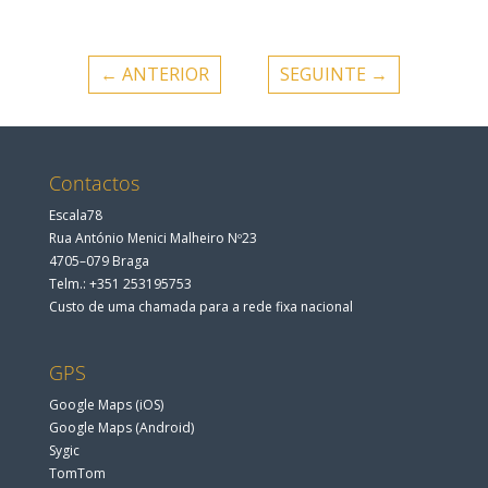
←
ANTERIOR
SEGUINTE
→
Contactos
Escala78
Rua António Menici Malheiro Nº23
4705–079 Braga
Telm.: +351 253195753
Custo de uma chamada para a rede fixa nacional
GPS
Google Maps (iOS)
Google Maps (Android)
Sygic
TomTom