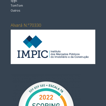
Sygic
TomTom
Outros
Alvará N.º70330