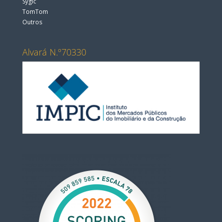
Sygic
TomTom
Outros
Alvará N.º70330