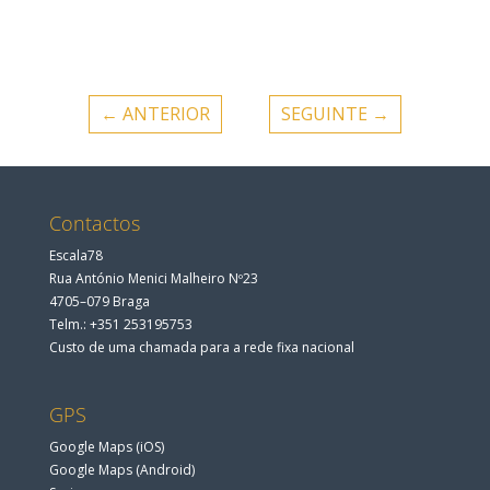
←
ANTERIOR
SEGUINTE
→
Contactos
Escala78
Rua António Menici Malheiro Nº23
4705–079 Braga
Telm.: +351 253195753
Custo de uma chamada para a rede fixa nacional
GPS
Google Maps (iOS)
Google Maps (Android)