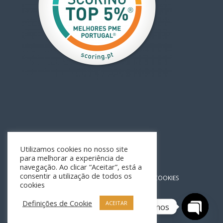
Utilizamos cookies no nosso site
para melhorar a experiência de
navegação. Ao clicar “Aceitar”, está a
consentir a utilização de todos os
POLÍTICA DE PRIVACIDADE
POLÍTICA DE COOKIES
cookies
Definições de Cookie
ACEITAR
Contacte-nos
Desenvolvido por Escala78