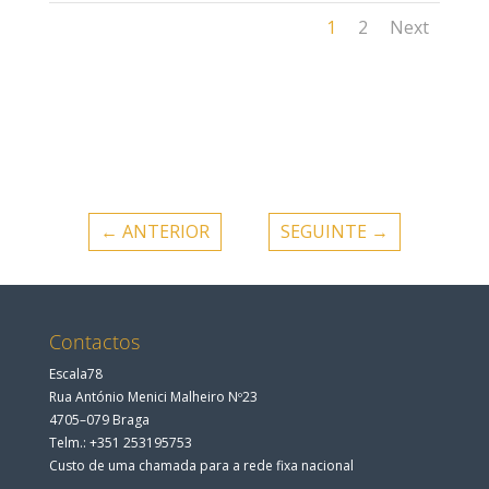
1
2
Next
←
ANTERIOR
SEGUINTE
→
Contactos
Escala78
Rua António Menici Malheiro Nº23
4705–079 Braga
Telm.: +351 253195753
Custo de uma chamada para a rede fixa nacional