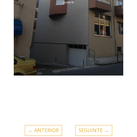
←
ANTERIOR
SEGUINTE
→