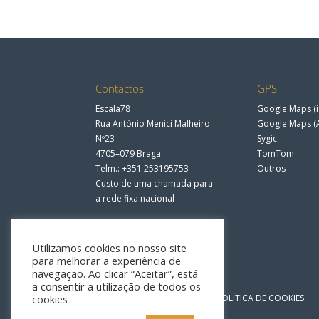
Contactos
GPS
Escala78
Google Maps (i
Rua António Menici Malheiro
Google Maps (
Nº23
Sygic
4705–079 Braga
TomTom
Telm.: +351 253195753
Outros
Custo de uma chamada para
a rede fixa nacional
Utilizamos cookies no nosso site
para melhorar a experiência de
navegação. Ao clicar “Aceitar”, está
a consentir a utilização de todos os
cookies
POLÍTICA DE PRIVACIDADE
POLÍTICA DE COOKIES