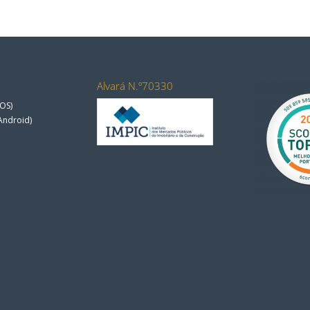
Alvará N.º70330
OS)
Android)