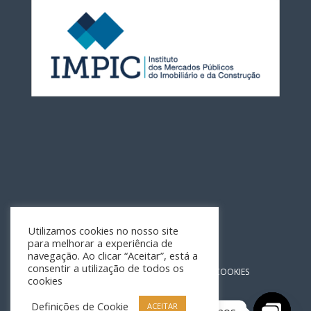
Utilizamos cookies no nosso site
para melhorar a experiência de
navegação. Ao clicar “Aceitar”, está a
consentir a utilização de todos os
POLÍTICA DE PRIVACIDADE
POLÍTICA DE COOKIES
cookies
Definições de Cookie
ACEITAR