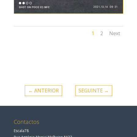
1
2
Next
←
ANTERIOR
SEGUINTE
→
Contactos
Escala78