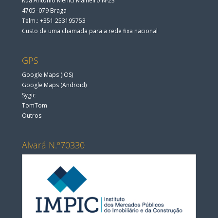
Rua António Menici Malheiro Nº23
4705–079 Braga
Telm.: +351 253195753
Custo de uma chamada para a rede fixa nacional
GPS
Google Maps (iOS)
Google Maps (Android)
Sygic
TomTom
Outros
Alvará N.º70330