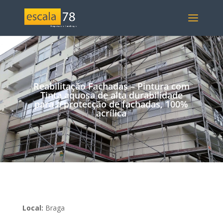
Reabilitação Fachadas – Pintura com
Tinta aquosa de alta durabilidade
para a protecção de fachadas, 100%
acrílica
Local:
Braga