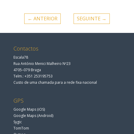
←
ANTERIOR
SEGUINTE
→
Contactos
Escala78
Rua António Menici Malheiro Nº23
4705–079 Braga
Telm.: +351 253195753
Custo de uma chamada para a rede fixa nacional
GPS
Google Maps (iOS)
Google Maps (Android)
Sygic
TomTom