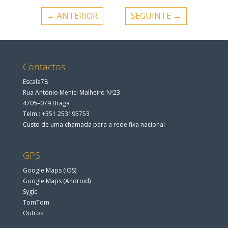
←
ANTERIOR
SEGUINTE
→
Contactos
Escala78
Rua António Menici Malheiro Nº23
4705–079 Braga
Telm.: +351 253195753
Custo de uma chamada para a rede fixa nacional
GPS
Google Maps (iOS)
Google Maps (Android)
Sygic
TomTom
Outros