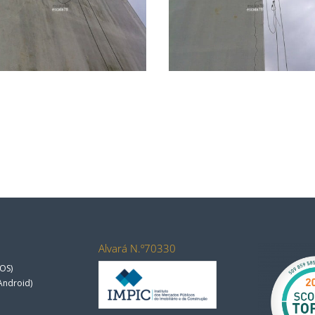
Alvará N.º70330
OS)
Android)