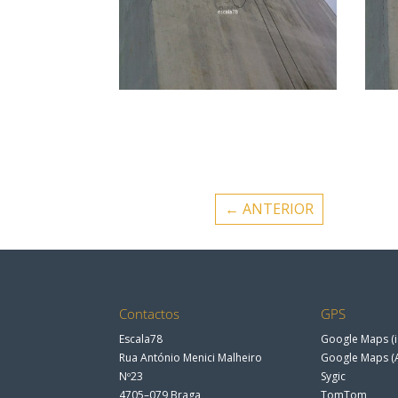
←
ANTERIOR
Contactos
GPS
Escala78
Google Maps (i
Rua António Menici Malheiro
Google Maps (
Nº23
Sygic
4705–079 Braga
TomTom