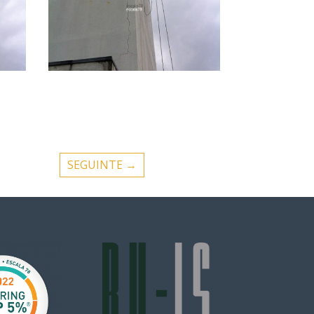
SEGUINTE
→